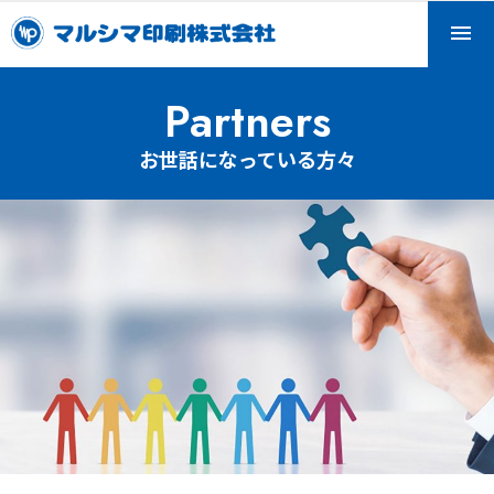
Skip
to
content
マルシマ印刷株式会社
マルシマ印刷は小豆島で印刷会社として産声を上げ、2022
Partners
年に100周年を迎えます。
お世話になっている方々