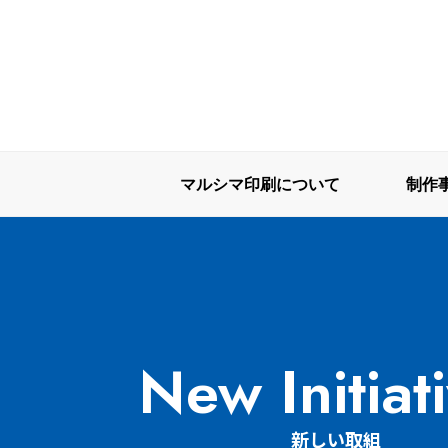
Skip
to
content
マルシマ印刷株式会社
マルシマ印刷は小豆島で印刷会社として産声を上げ、2022年
マルシマ印刷について
制作
New Initiat
新しい取組