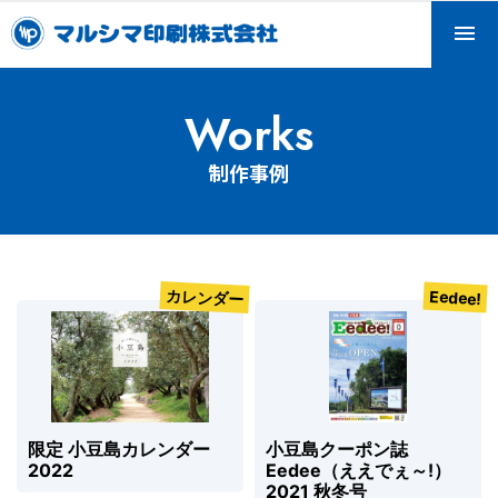
Skip
to
content
マルシマ印刷株式会社
マルシマ印刷は小豆島で印刷会社として産声を上げ、2022
Works
年に100周年を迎えます。
制作事例
カレンダー
Eedee!
限定 小豆島カレンダー
小豆島クーポン誌
2022
Eedee（ええでぇ～!）
2021 秋冬号