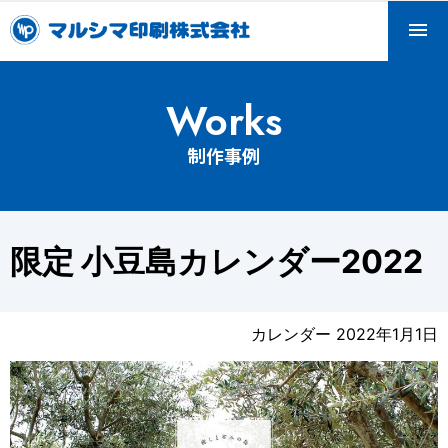
Skip
to
content
マルシマ印刷株式会社
マルシマ印刷は小豆島で印刷会社として産声を上げ、2022
Works
年に100周年を迎えます。
制作事例
限定 小豆島カレンダー2022
カレンダー
2022年1月1日