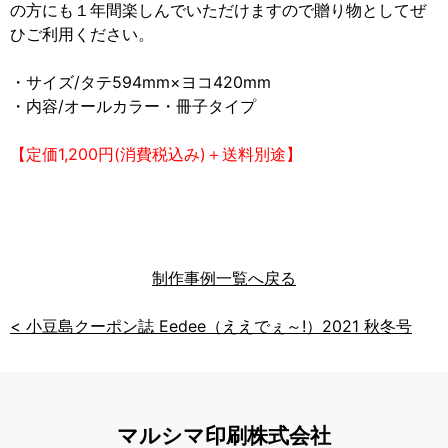
の方にも１年間楽しんでいただけますので贈り物としてぜ
ひご利用ください。
・サイズ/タテ594mm×ヨコ420mm
・内容/オールカラー・冊子タイプ
【定価1,200円(消費税込み)＋送料別途】
制作事例
投
<
小豆島クーポン誌 Eedee（ええでぇ～!）2021 秋冬号
稿
ナ
マルシマ印刷株式会社